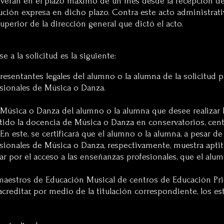
solverán en el plazo máximo de un mes desde la recepción d
ución expresa en dicho plazo. Contra este acto administrati
uperior de la dirección general que dictó el acto.
a la solicitud es la siguiente:
resentantes legales del alumno o la alumna de la solicitud p
esionales de Música o Danza.
 Música o Danza del alumno o la alumna que desee realizar l
tido la docencia de Música o Danza en conservatorios, cent
n este, se certificará que el alumno o la alumna, a pesar de
sionales de Música o Danza, respectivamente, muestra aptit
r por el acceso a las enseñanzas profesionales, que el alu
 maestros de Educación Musical de centros de Educación Pri
acreditar, por medio de la titulación correspondiente, los 