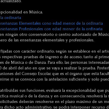
actualizado.
epcionalidad en Música.
la ordinaria
nseñanzas Elementales cono edad menor de la ordinaria
nseñanzas Profesionales con edad menor de la ordinaria
en ningún otro conservatorio o centro autorizado de Música
mero de las enseñanzas elementales y profesionales.
ijadas con carácter ordinario, según se establece en el artí
as respectivas pruebas de ingreso o de acceso, tanto al pri
s de Música o de Danza. Para ello, las personas interesada
0 de abril del año en que se vaya a realizar la prueba. Poster
uniones del Consejo Escolar, que es el órgano que está facul
rse si se convoca con la antelación suficiente y solo pued
atribuidas sus funciones, evaluará la excepcionalidad que pu
ctica musical o de la danza, y en consecuencia, resolverá la 
s solicitudes deberán resolverse en el plazo máximo de un
tra dicho acto administrativo, se podrá interponer recurso d